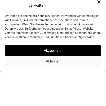
verwalten
2025
Um Ihnen ein optimales Erlebnis zu bieten, verwenden wir Technologien
wie Cookies, um Geräteinformationen zu speichern bzw. darauf
PLACE
zuzugreifen. Wenn Sie diesen Technologien zustimmen, können wir
Daten wie das Surfverhalten oder eindeutige IDs auf dieser Website
verarbeiten. Wenn Sie Ihre Zustimmung nicht erteilen oder zurückziehen,
WELLINGTON, FLORIDA
können bestimmte Merkmale und Funktionen beeinträchtigt werden.
MATERIAL
Akzeptieren
ARCHIVAL PIGMENT PRINT
Ablehnen
SIGNATURE
SIGNED BY
DAVID YARROW
DIMENSIONS AND EDITIONS