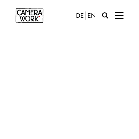
DE
EN