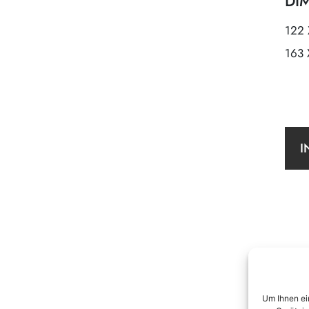
DI
122 
163 
I
Um Ihnen ei