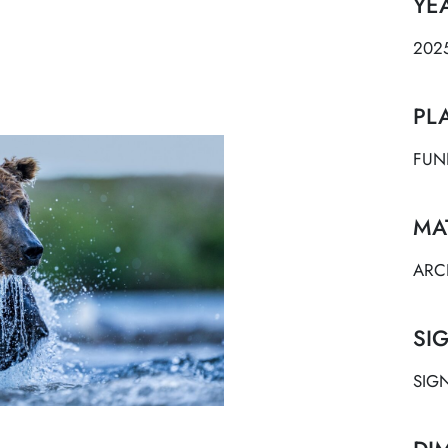
YE
202
PL
FUN
MA
ARC
SI
SIG