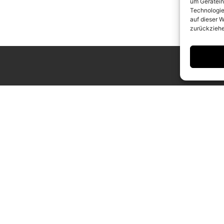
um Gerätein
Technologie
auf dieser W
zurückziehe
ING HOURS
CONTACT
 to Saturday
info@camerawork.de
to 6 p.m.
+49 (0)30 3100776