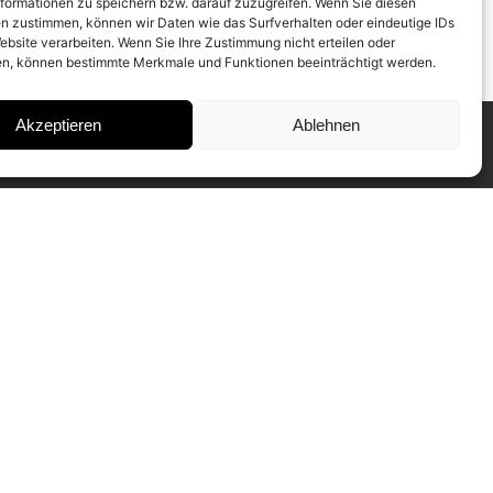
formationen zu speichern bzw. darauf zuzugreifen. Wenn Sie diesen
n zustimmen, können wir Daten wie das Surfverhalten oder eindeutige IDs
ebsite verarbeiten. Wenn Sie Ihre Zustimmung nicht erteilen oder
n, können bestimmte Merkmale und Funktionen beeinträchtigt werden.
Akzeptieren
Ablehnen
INSTAGRAM
IMPRESSUM
DATENSCHUTZ
SUBSCRIBE TO NEWSLETTER
Our CAMERA WORK Collectors