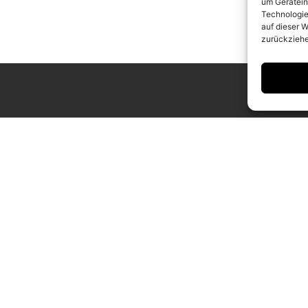
um Gerätein
Technologie
auf dieser W
zurückziehe
ING HOURS
CONTACT
 to Saturday
info@camerawork.de
to 6 p.m.
+49 (0)30 3100776