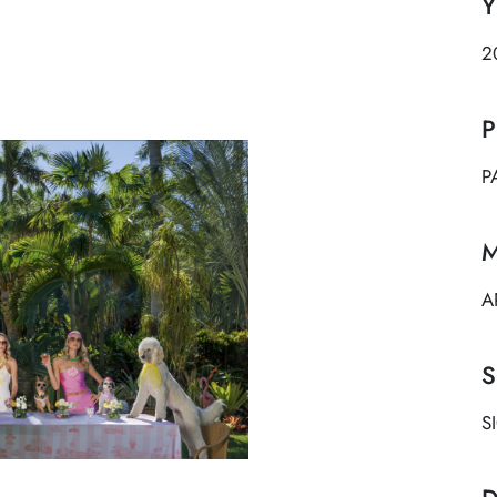
Y
2
P
P
M
A
S
S