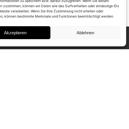
formationen zu speichern bzw. darauf zuzugreifen. Wenn Sie diesen
n zustimmen, können wir Daten wie das Surfverhalten oder eindeutige IDs
ebsite verarbeiten. Wenn Sie Ihre Zustimmung nicht erteilen oder
n, können bestimmte Merkmale und Funktionen beeinträchtigt werden.
Akzeptieren
Ablehnen
INSTAGRAM
IMPRESSUM
DATENSCHUTZ
SUBSCRIBE TO NEWSLETTER
Our CAMERA WORK Collectors