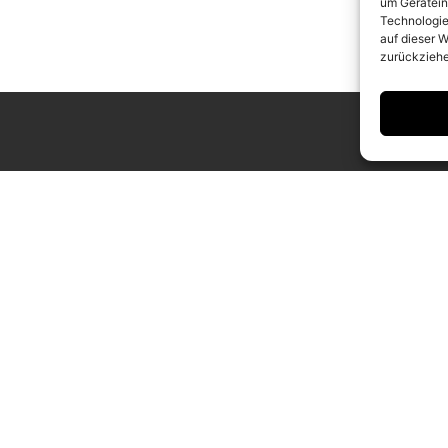
um Gerätein
Technologie
auf dieser W
zurückziehe
ING HOURS
CONTACT
 to Saturday
info@camerawork.de
to 6 p.m.
+49 (0)30 3100776