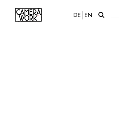
DE
EN