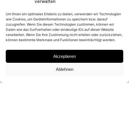
2026
verwalten
Um Ihnen ein optimales Erlebnis zu bieten, verwenden wir Technologien
wie Cookies, um Geräteinformationen zu speichern bzw. darauf
PLACE
zuzugreifen. Wenn Sie diesen Technologien zustimmen, können wir
Daten wie das Surfverhalten oder eindeutige IDs auf dieser Website
DURANGO, COLORADO
verarbeiten. Wenn Sie Ihre Zustimmung nicht erteilen oder zurückziehen,
können bestimmte Merkmale und Funktionen beeinträchtigt werden.
MATERIAL
Akzeptieren
ARCHIVAL PIGMENT PRINT
Ablehnen
SIGNATURE
SIGNED BY
DAVID YARROW
DIMENSIONS AND EDITIONS