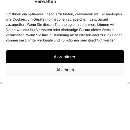
2026
verwalten
Um Ihnen ein optimales Erlebnis zu bieten, verwenden wir Technologien
wie Cookies, um Geräteinformationen zu speichern bzw. darauf
PLACE
zuzugreifen. Wenn Sie diesen Technologien zustimmen, können wir
Daten wie das Surfverhalten oder eindeutige IDs auf dieser Website
TUSCANY, ITALY
verarbeiten. Wenn Sie Ihre Zustimmung nicht erteilen oder zurückziehen,
können bestimmte Merkmale und Funktionen beeinträchtigt werden.
MATERIAL
Akzeptieren
ARCHIVAL PIGMENT PRINT
Ablehnen
SIGNATURE
SIGNED BY
DAVID YARROW
DIMENSIONS AND EDITIONS