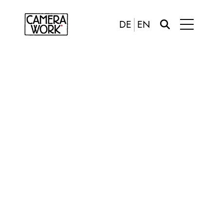
DE
EN