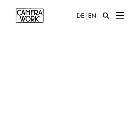
DE
EN