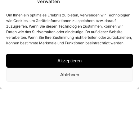
2015
verwalten
Um Ihnen ein optimales Erlebnis zu bieten, verwenden wir Technologien
wie Cookies, um Geräteinformationen zu speichern bzw. darauf
PLACE
zuzugreifen. Wenn Sie diesen Technologien zustimmen, können wir
Daten wie das Surfverhalten oder eindeutige IDs auf dieser Website
MONTANA, USA
verarbeiten. Wenn Sie Ihre Zustimmung nicht erteilen oder zurückziehen,
können bestimmte Merkmale und Funktionen beeinträchtigt werden.
MATERIAL
Akzeptieren
ARCHIVAL PIGMENT PRINT
Ablehnen
SIGNATURE
SIGNED BY
DAVID YARROW
DIMENSIONS AND EDITIONS