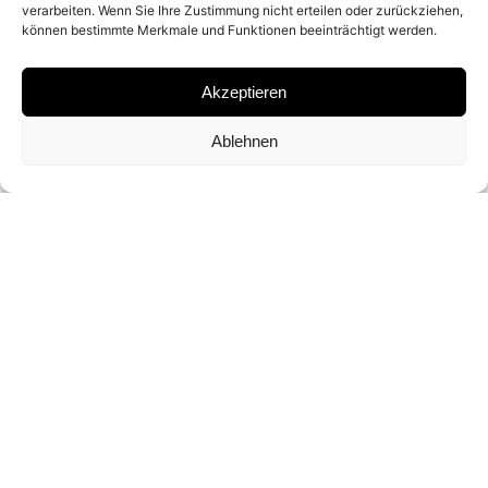
verarbeiten. Wenn Sie Ihre Zustimmung nicht erteilen oder zurückziehen,
können bestimmte Merkmale und Funktionen beeinträchtigt werden.
ARCHIVAL PIGMENT PRINT
Akzeptieren
SIGNATURE
Ablehnen
SIGNED BY DAVID YARROW
DIMENSIONS AND EDITIONS
114 × 226 CM (ED. OF 20)
145 × 300 CM (ED. OF 20)
INQUIRY