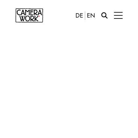
DE
EN