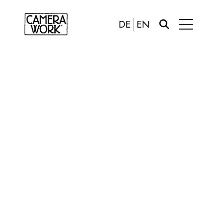
DE
EN