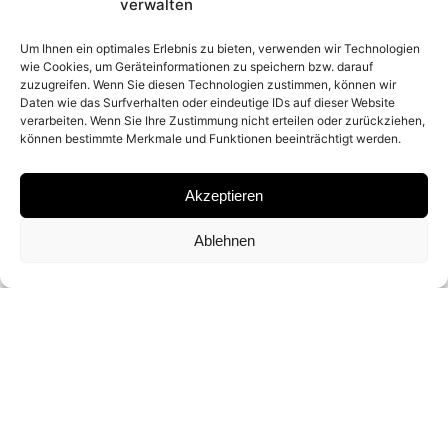
2026
verwalten
Um Ihnen ein optimales Erlebnis zu bieten, verwenden wir Technologien
wie Cookies, um Geräteinformationen zu speichern bzw. darauf
PLACE
zuzugreifen. Wenn Sie diesen Technologien zustimmen, können wir
Daten wie das Surfverhalten oder eindeutige IDs auf dieser Website
YELLOWSTONE NATIONAL PARK
verarbeiten. Wenn Sie Ihre Zustimmung nicht erteilen oder zurückziehen,
können bestimmte Merkmale und Funktionen beeinträchtigt werden.
MATERIAL
Akzeptieren
ARCHIVAL PIGMENT PRINT
Ablehnen
SIGNATURE
SIGNED BY
DAVID YARROW
DIMENSIONS AND EDITIONS