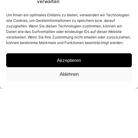
2026
verwalten
Um Ihnen ein optimales Erlebnis zu bieten, verwenden wir Technologien
wie Cookies, um Geräteinformationen zu speichern bzw. darauf
PLACE
zuzugreifen. Wenn Sie diesen Technologien zustimmen, können wir
Daten wie das Surfverhalten oder eindeutige IDs auf dieser Website
PORTOFINO, ITALY
verarbeiten. Wenn Sie Ihre Zustimmung nicht erteilen oder zurückziehen,
können bestimmte Merkmale und Funktionen beeinträchtigt werden.
MATERIAL
Akzeptieren
ARCHIVAL PIGMENT PRINT
Ablehnen
SIGNATURE
SIGNED BY
DAVID YARROW
DIMENSIONS AND EDITIONS