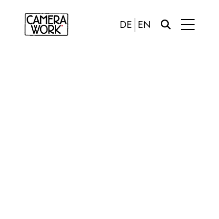
DE
EN