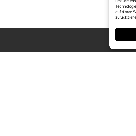
um Gerätein
Technologie
auf dieser W
zurückziehe
ING HOURS
CONTACT
 to Saturday
info@camerawork.de
to 6 p.m.
+49 (0)30 3100776