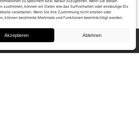
formationen zu speichern bzw. darauf zuzugreifen. Wenn Sie diesen
n zustimmen, können wir Daten wie das Surfverhalten oder eindeutige IDs
ebsite verarbeiten. Wenn Sie Ihre Zustimmung nicht erteilen oder
n, können bestimmte Merkmale und Funktionen beeinträchtigt werden.
Akzeptieren
Ablehnen
INSTAGRAM
IMPRESSUM
DATENSCHUTZ
SUBSCRIBE TO NEWSLETTER
Our CAMERA WORK Collectors