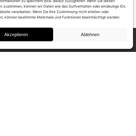
formationen zu speichern bzw. darauf zuzugreifen. Wenn Sie diesen
n zustimmen, können wir Daten wie das Surfverhalten oder eindeutige IDs
ebsite verarbeiten. Wenn Sie Ihre Zustimmung nicht erteilen oder
n, können bestimmte Merkmale und Funktionen beeinträchtigt werden.
Akzeptieren
Ablehnen
INSTAGRAM
IMPRESSUM
DATENSCHUTZ
SUBSCRIBE TO NEWSLETTER
Our CAMERA WORK Collectors