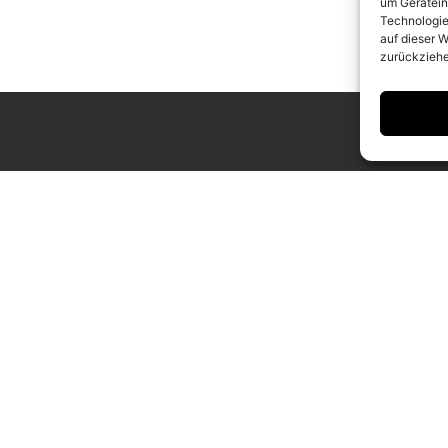
um Gerätein
Technologie
auf dieser W
zurückziehe
ING HOURS
CONTACT
 to Saturday
info@camerawork.de
to 6 p.m.
+49 (0)30 3100776