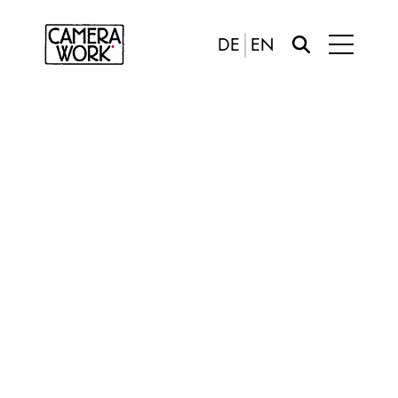
DE
EN