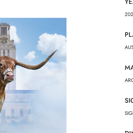
YE
20
PL
AUS
MA
ARC
SI
SI