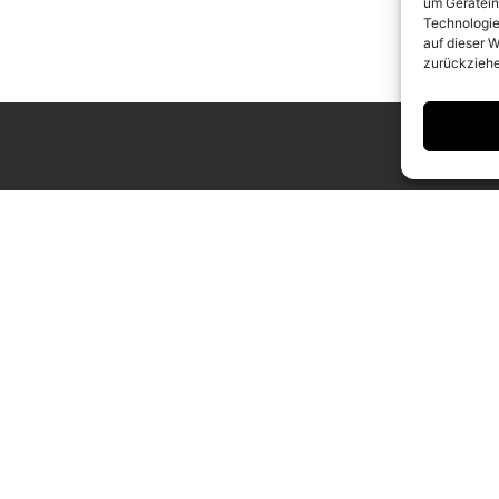
um Gerätein
Technologie
auf dieser W
zurückziehe
ING HOURS
CONTACT
 to Saturday
info@camerawork.de
to 6 p.m.
+49 (0)30 3100776