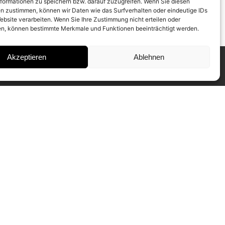
formationen zu speichern bzw. darauf zuzugreifen. Wenn Sie diesen
n zustimmen, können wir Daten wie das Surfverhalten oder eindeutige IDs
ebsite verarbeiten. Wenn Sie Ihre Zustimmung nicht erteilen oder
n, können bestimmte Merkmale und Funktionen beeinträchtigt werden.
Akzeptieren
Ablehnen
INSTAGRAM
IMPRESSUM
DATENSCHUTZ
SUBSCRIBE TO NEWSLETTER
Our CAMERA WORK Collectors