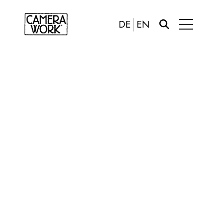
DE
EN