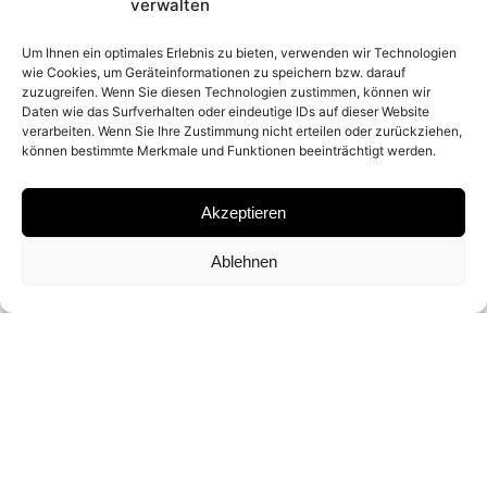
2014
verwalten
Um Ihnen ein optimales Erlebnis zu bieten, verwenden wir Technologien
wie Cookies, um Geräteinformationen zu speichern bzw. darauf
PLACE
zuzugreifen. Wenn Sie diesen Technologien zustimmen, können wir
Daten wie das Surfverhalten oder eindeutige IDs auf dieser Website
SAMBIA
verarbeiten. Wenn Sie Ihre Zustimmung nicht erteilen oder zurückziehen,
können bestimmte Merkmale und Funktionen beeinträchtigt werden.
MATERIAL
Akzeptieren
ARCHIVAL PIGMENT PRINT
Ablehnen
SIGNATURE
SIGNED BY DAVID YARROW ON CERTIFICATE
DIMENSIONS AND EDITIONS