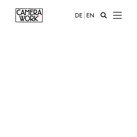
DE
EN