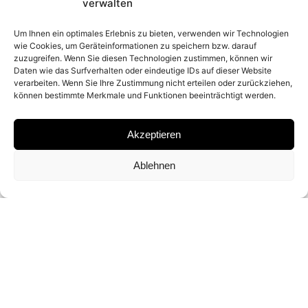
2026
verwalten
Um Ihnen ein optimales Erlebnis zu bieten, verwenden wir Technologien
wie Cookies, um Geräteinformationen zu speichern bzw. darauf
PLACE
zuzugreifen. Wenn Sie diesen Technologien zustimmen, können wir
Daten wie das Surfverhalten oder eindeutige IDs auf dieser Website
OKEECHOBEE, FLORIDA
verarbeiten. Wenn Sie Ihre Zustimmung nicht erteilen oder zurückziehen,
können bestimmte Merkmale und Funktionen beeinträchtigt werden.
MATERIAL
Akzeptieren
ARCHIVAL PIGMENT PRINT
Ablehnen
SIGNATURE
SIGNED BY
DAVID YARROW
DIMENSIONS AND EDITIONS