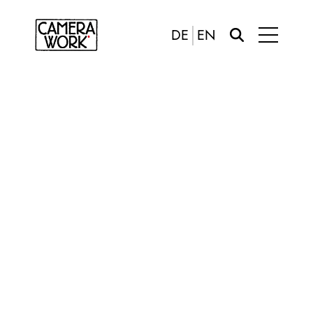
DE
EN