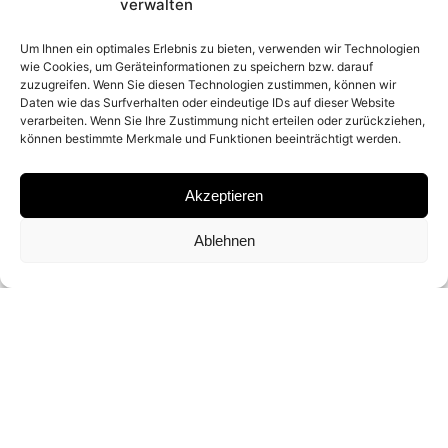
2024
verwalten
Um Ihnen ein optimales Erlebnis zu bieten, verwenden wir Technologien
wie Cookies, um Geräteinformationen zu speichern bzw. darauf
PLACE
zuzugreifen. Wenn Sie diesen Technologien zustimmen, können wir
Daten wie das Surfverhalten oder eindeutige IDs auf dieser Website
KANAAN DESERT, NAMIBIA
verarbeiten. Wenn Sie Ihre Zustimmung nicht erteilen oder zurückziehen,
können bestimmte Merkmale und Funktionen beeinträchtigt werden.
MATERIAL
Akzeptieren
ARCHIVAL PIGMENT PRINT
Ablehnen
SIGNATURE
SIGNED BY
DAVID YARROW
DIMENSIONS AND EDITIONS