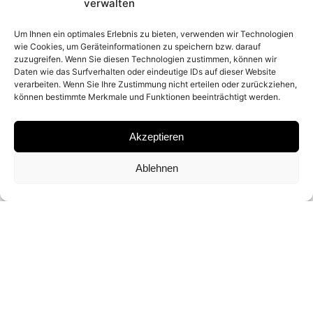
2023
verwalten
Um Ihnen ein optimales Erlebnis zu bieten, verwenden wir Technologien
wie Cookies, um Geräteinformationen zu speichern bzw. darauf
PLACE
zuzugreifen. Wenn Sie diesen Technologien zustimmen, können wir
Daten wie das Surfverhalten oder eindeutige IDs auf dieser Website
ST. MORITZ (SWITZERLAND)
verarbeiten. Wenn Sie Ihre Zustimmung nicht erteilen oder zurückziehen,
können bestimmte Merkmale und Funktionen beeinträchtigt werden.
MATERIAL
Akzeptieren
ARCHIVAL PIGMENT PRINT
Ablehnen
SIGNATURE
SIGNED BY DAVID YARROW
DIMENSIONS AND EDITIONS