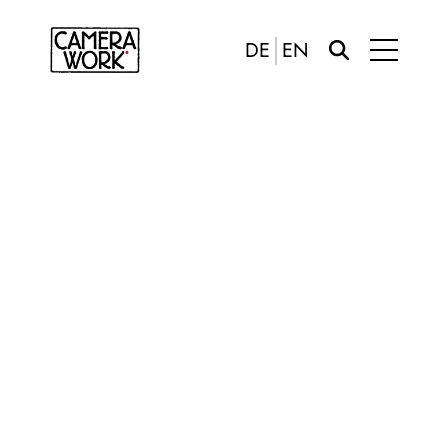
DE
EN