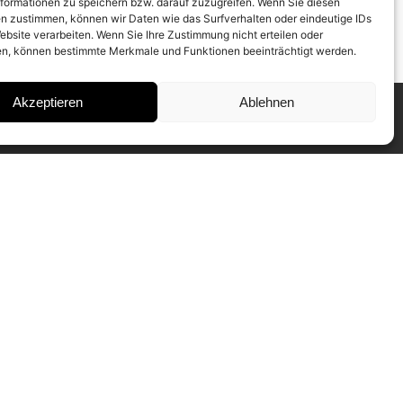
formationen zu speichern bzw. darauf zuzugreifen. Wenn Sie diesen
n zustimmen, können wir Daten wie das Surfverhalten oder eindeutige IDs
ebsite verarbeiten. Wenn Sie Ihre Zustimmung nicht erteilen oder
n, können bestimmte Merkmale und Funktionen beeinträchtigt werden.
Akzeptieren
Ablehnen
INSTAGRAM
IMPRESSUM
DATENSCHUTZ
SUBSCRIBE TO NEWSLETTER
Our CAMERA WORK Collectors