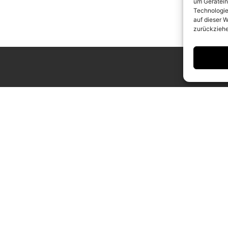
um Gerätein
Technologie
auf dieser W
zurückziehe
ING HOURS
CONTACT
 to Saturday
info@camerawork.de
to 6 p.m.
+49 (0)30 3100776