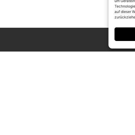
um Gerätein
Technologie
auf dieser W
zurückziehe
ING HOURS
CONTACT
 to Saturday
info@camerawork.de
to 6 p.m.
+49 (0)30 3100776