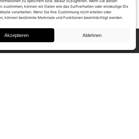
formationen zu speichern bzw. darauf zuzugreifen. Wenn Sie diesen
n zustimmen, können wir Daten wie das Surfverhalten oder eindeutige IDs
ebsite verarbeiten. Wenn Sie Ihre Zustimmung nicht erteilen oder
n, können bestimmte Merkmale und Funktionen beeinträchtigt werden.
Akzeptieren
Ablehnen
INSTAGRAM
IMPRESSUM
DATENSCHUTZ
SUBSCRIBE TO NEWSLETTER
Our CAMERA WORK Collectors