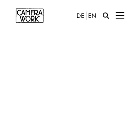
DE
EN