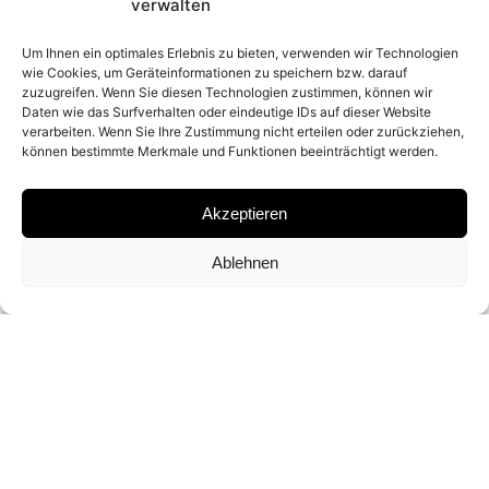
2026
verwalten
Um Ihnen ein optimales Erlebnis zu bieten, verwenden wir Technologien
wie Cookies, um Geräteinformationen zu speichern bzw. darauf
PLACE
zuzugreifen. Wenn Sie diesen Technologien zustimmen, können wir
Daten wie das Surfverhalten oder eindeutige IDs auf dieser Website
TUSCANY, ITALY
verarbeiten. Wenn Sie Ihre Zustimmung nicht erteilen oder zurückziehen,
können bestimmte Merkmale und Funktionen beeinträchtigt werden.
MATERIAL
Akzeptieren
ARCHIVAL PIGMENT PRINT
Ablehnen
SIGNATURE
SIGNED BY
DAVID YARROW
DIMENSIONS AND EDITIONS