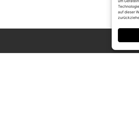
um Gerätein
Technologie
auf dieser W
zurückziehe
ING HOURS
CONTACT
 to Saturday
info@camerawork.de
to 6 p.m.
+49 (0)30 3100776