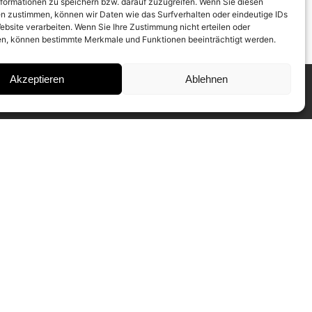
formationen zu speichern bzw. darauf zuzugreifen. Wenn Sie diesen
n zustimmen, können wir Daten wie das Surfverhalten oder eindeutige IDs
ebsite verarbeiten. Wenn Sie Ihre Zustimmung nicht erteilen oder
n, können bestimmte Merkmale und Funktionen beeinträchtigt werden.
Akzeptieren
Ablehnen
INSTAGRAM
IMPRESSUM
DATENSCHUTZ
SUBSCRIBE TO NEWSLETTER
Our CAMERA WORK Collectors