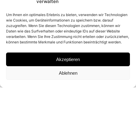
2019
verwalten
Um Ihnen ein optimales Erlebnis zu bieten, verwenden wir Technologien
wie Cookies, um Geräteinformationen zu speichern bzw. darauf
PLACE
zuzugreifen. Wenn Sie diesen Technologien zustimmen, können wir
Daten wie das Surfverhalten oder eindeutige IDs auf dieser Website
BORANA (KENYA)
verarbeiten. Wenn Sie Ihre Zustimmung nicht erteilen oder zurückziehen,
können bestimmte Merkmale und Funktionen beeinträchtigt werden.
MATERIAL
Akzeptieren
ARCHIVAL PIGMENT PRINT
Ablehnen
SIGNATURE
SIGNED BY DAVID YARROW
DIMENSIONS AND EDITIONS