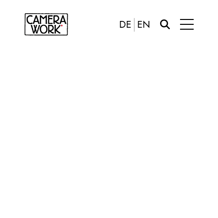
DE
EN