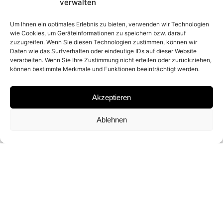
2023
verwalten
Um Ihnen ein optimales Erlebnis zu bieten, verwenden wir Technologien
wie Cookies, um Geräteinformationen zu speichern bzw. darauf
PLACE
zuzugreifen. Wenn Sie diesen Technologien zustimmen, können wir
Daten wie das Surfverhalten oder eindeutige IDs auf dieser Website
ST. MORITZ (SWITZERLAND)
verarbeiten. Wenn Sie Ihre Zustimmung nicht erteilen oder zurückziehen,
können bestimmte Merkmale und Funktionen beeinträchtigt werden.
MATERIAL
Akzeptieren
ARCHIVAL PIGMENT PRINT
Ablehnen
SIGNATURE
SIGNED BY DAVID YARROW
DIMENSIONS AND EDITIONS