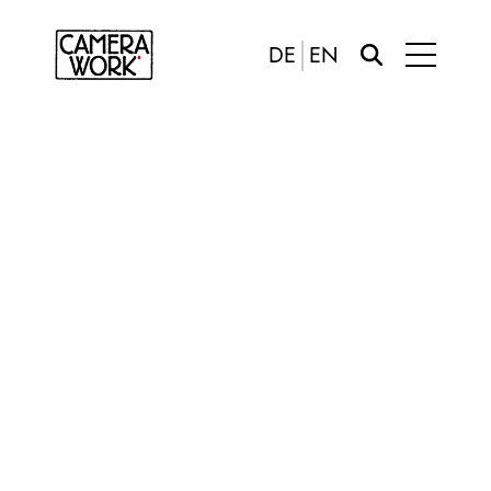
DE
EN