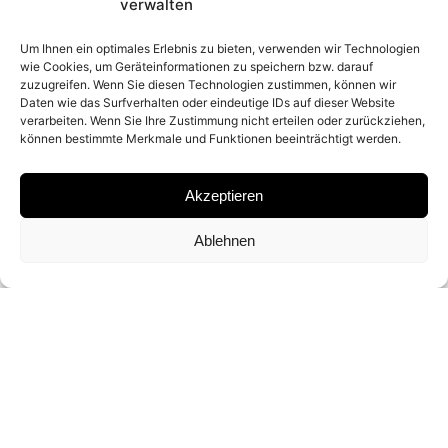
2021
verwalten
Um Ihnen ein optimales Erlebnis zu bieten, verwenden wir Technologien
wie Cookies, um Geräteinformationen zu speichern bzw. darauf
PLACE
zuzugreifen. Wenn Sie diesen Technologien zustimmen, können wir
Daten wie das Surfverhalten oder eindeutige IDs auf dieser Website
TEXAS (USA)
verarbeiten. Wenn Sie Ihre Zustimmung nicht erteilen oder zurückziehen,
können bestimmte Merkmale und Funktionen beeinträchtigt werden.
MATERIAL
Akzeptieren
ARCHIVAL PIGMENT PRINT
Ablehnen
SIGNATURE
SIGNED BY DAVID YARROW
DIMENSIONS AND EDITIONS