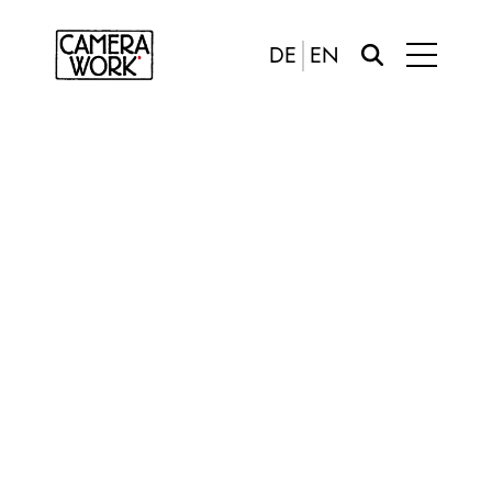
DE
EN