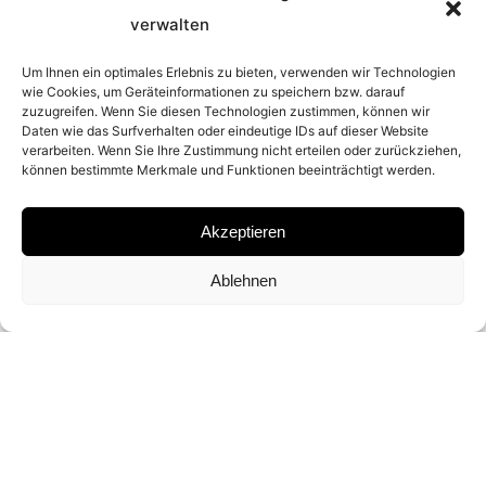
verwalten
2025
Um Ihnen ein optimales Erlebnis zu bieten, verwenden wir Technologien
wie Cookies, um Geräteinformationen zu speichern bzw. darauf
PLACE
zuzugreifen. Wenn Sie diesen Technologien zustimmen, können wir
Daten wie das Surfverhalten oder eindeutige IDs auf dieser Website
verarbeiten. Wenn Sie Ihre Zustimmung nicht erteilen oder zurückziehen,
YELLOWSTONE NATIONAL PARK
können bestimmte Merkmale und Funktionen beeinträchtigt werden.
MATERIAL
Akzeptieren
ARCHIVAL PIGMENT PRINT
Ablehnen
SIGNATURE
SIGNED BY
DAVID YARROW
DIMENSIONS AND EDITIONS