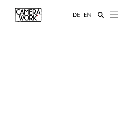
DE
EN