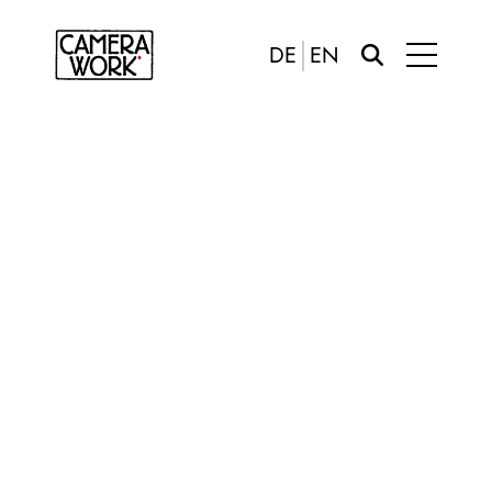
DE
EN