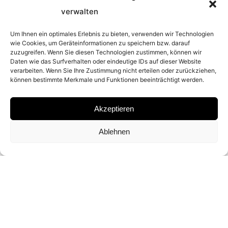
verwalten
2024
Um Ihnen ein optimales Erlebnis zu bieten, verwenden wir Technologien
wie Cookies, um Geräteinformationen zu speichern bzw. darauf
PLACE
zuzugreifen. Wenn Sie diesen Technologien zustimmen, können wir
Daten wie das Surfverhalten oder eindeutige IDs auf dieser Website
verarbeiten. Wenn Sie Ihre Zustimmung nicht erteilen oder zurückziehen,
FORT WORTH, TEXAS
können bestimmte Merkmale und Funktionen beeinträchtigt werden.
MATERIAL
Akzeptieren
ARCHIVAL PIGMENT PRINT
Ablehnen
SIGNATURE
SIGNED BY
DAVID YARROW
DIMENSIONS AND EDITIONS