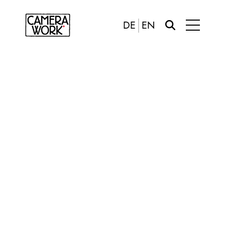
DE
EN