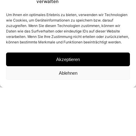
2025
verwalten
Um Ihnen ein optimales Erlebnis zu bieten, verwenden wir Technologien
wie Cookies, um Geräteinformationen zu speichern bzw. darauf
PLACE
zuzugreifen. Wenn Sie diesen Technologien zustimmen, können wir
Daten wie das Surfverhalten oder eindeutige IDs auf dieser Website
SYLTE, NORWAY
verarbeiten. Wenn Sie Ihre Zustimmung nicht erteilen oder zurückziehen,
können bestimmte Merkmale und Funktionen beeinträchtigt werden.
MATERIAL
Akzeptieren
ARCHIVAL PIGMENT PRINT
Ablehnen
SIGNATURE
SIGNED BY
DAVID YARROW
DIMENSIONS AND EDITIONS