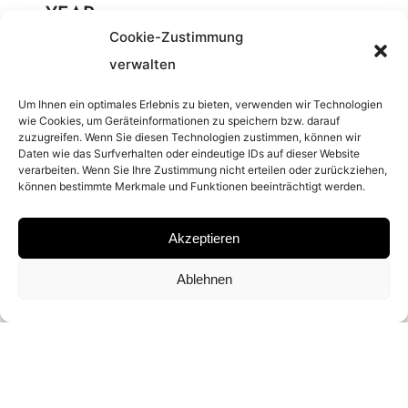
YEAR
Cookie-Zustimmung
2021
verwalten
Um Ihnen ein optimales Erlebnis zu bieten, verwenden wir Technologien
PLACE
wie Cookies, um Geräteinformationen zu speichern bzw. darauf
zuzugreifen. Wenn Sie diesen Technologien zustimmen, können wir
CALIFORNIA
Daten wie das Surfverhalten oder eindeutige IDs auf dieser Website
verarbeiten. Wenn Sie Ihre Zustimmung nicht erteilen oder zurückziehen,
können bestimmte Merkmale und Funktionen beeinträchtigt werden.
MATERIAL
Akzeptieren
ARCHIVAL PIGMENT PRINT
Ablehnen
SIGNATURE
SIGNED BY DAVID YARROW