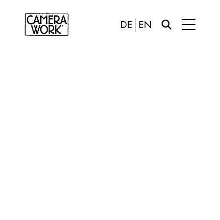
DE
EN