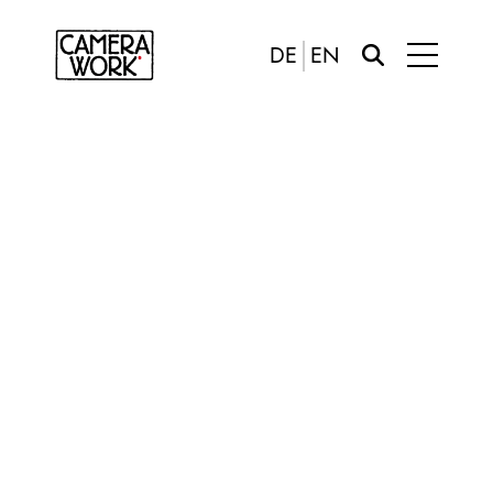
DE
EN