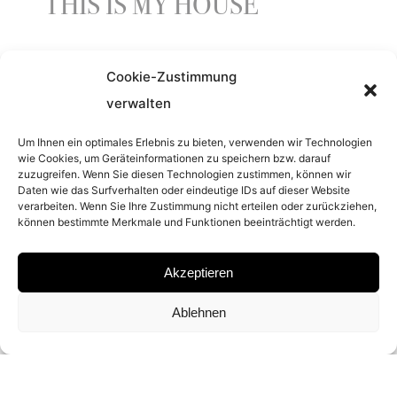
THIS IS MY HOUSE
Cookie-Zustimmung
YEAR
verwalten
1997
Um Ihnen ein optimales Erlebnis zu bieten, verwenden wir Technologien
wie Cookies, um Geräteinformationen zu speichern bzw. darauf
zuzugreifen. Wenn Sie diesen Technologien zustimmen, können wir
PLACE
Daten wie das Surfverhalten oder eindeutige IDs auf dieser Website
verarbeiten. Wenn Sie Ihre Zustimmung nicht erteilen oder zurückziehen,
NEW YORK
können bestimmte Merkmale und Funktionen beeinträchtigt werden.
Akzeptieren
MATERIAL
Ablehnen
CHROMOGENIC PRINT
SIGNATURE