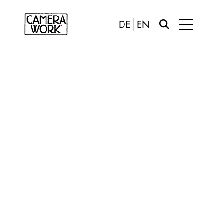
DE
EN