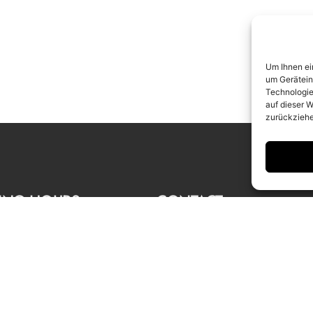
Um Ihnen ei
um Gerätein
Technologie
auf dieser W
zurückziehe
ING HOURS
CONTACT
 to Saturday
info@camerawork.de
to 6 p.m.
+49 (0)30 3100776