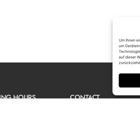
Um Ihnen ei
um Gerätein
Technologie
auf dieser W
zurückziehe
ING HOURS
CONTACT
 to Saturday
info@camerawork.de
to 6 p.m.
+49 (0)30 3100776