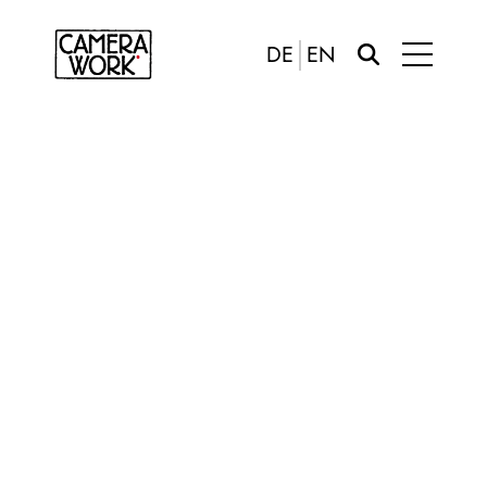
DE
EN