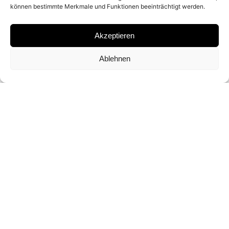
können bestimmte Merkmale und Funktionen beeinträchtigt werden.
SILKSCREEN PRINT
Akzeptieren
SIGNATURE
Ablehnen
SIGNED BY
CHRIS LEVINE
FORMAT AND EDITION
47 X 38 CM (ED. OF 5)
INQUIRY