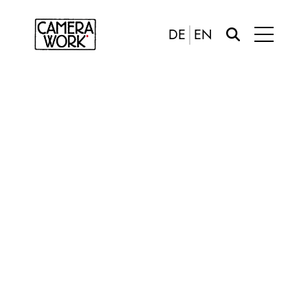
DE
EN