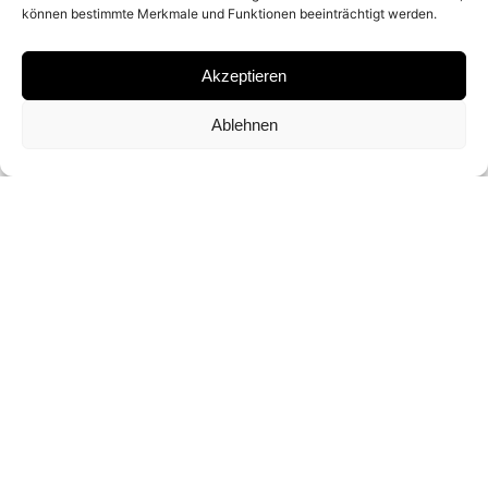
können bestimmte Merkmale und Funktionen beeinträchtigt werden.
SILKSCREEN PRINT
Akzeptieren
SIGNATURE
Ablehnen
SIGNED BY
CHRIS LEVINE
FORMAT AND EDITION
18.5 X 15″ / 47 X 38 CM (ED. OF 5)
INQUIRY