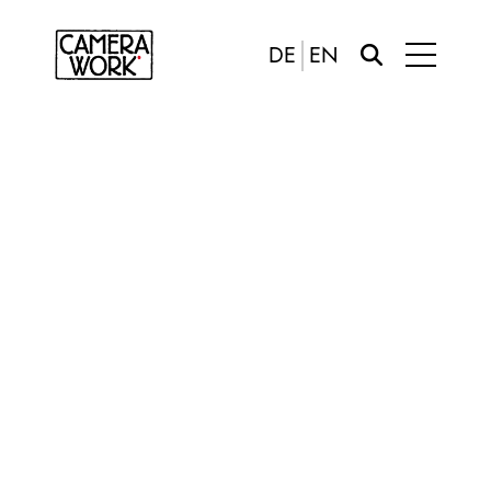
DE
EN