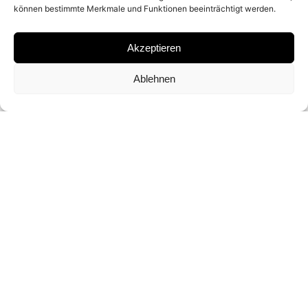
können bestimmte Merkmale und Funktionen beeinträchtigt werden.
SILKSCREEN PRINT
Akzeptieren
SIGNATURE
Ablehnen
SIGNED BY
CHRIS LEVINE
FORMAT AND EDITION
59,5 X 46,5 CM (UNIQUE)
INQUIRY