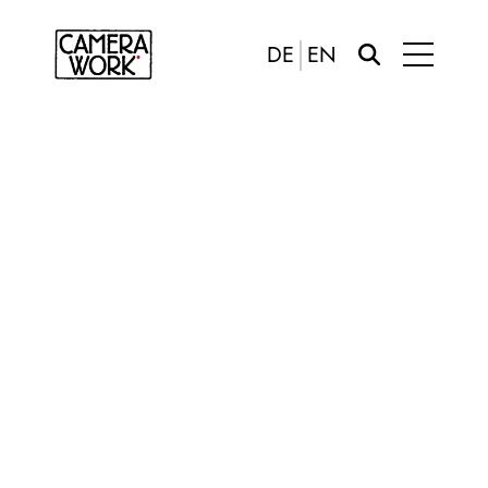
DE
EN