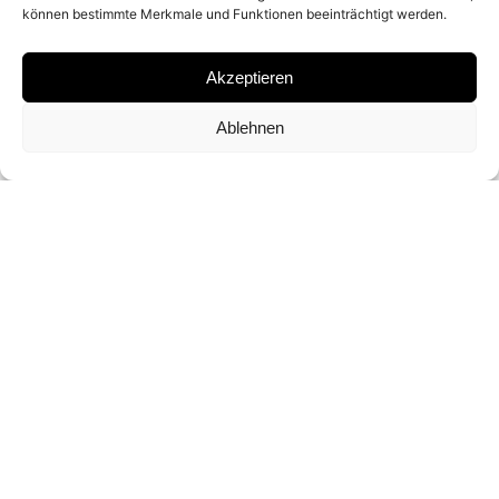
können bestimmte Merkmale und Funktionen beeinträchtigt werden.
LENTICULAR LENS
Akzeptieren
SIGNATURE
Ablehnen
SIGNED BY
CHRIS LEVINE
FORMAT AND EDITION
42 X 29,7 CM (ED. OF 200)
INQUIRY