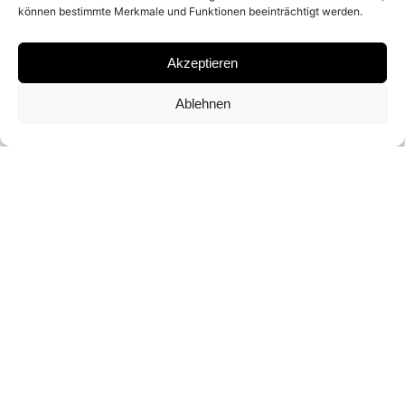
können bestimmte Merkmale und Funktionen beeinträchtigt werden.
LENTICULAR LIGHTBOX
Akzeptieren
SIGNATURE
Ablehnen
SIGNED BY
CHRIS LEVINE
FORMAT AND EDITION
75 X 55 CM (ED. OF 3)
INQUIRY