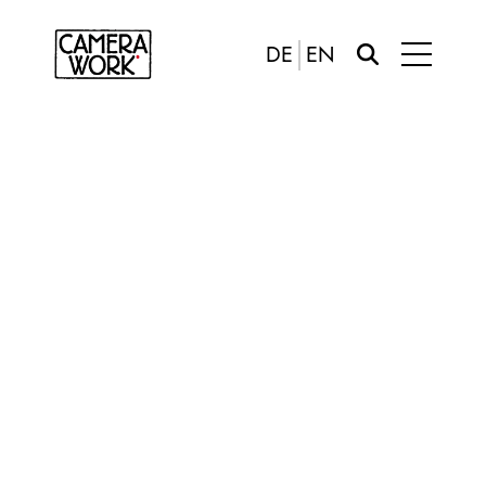
DE
EN