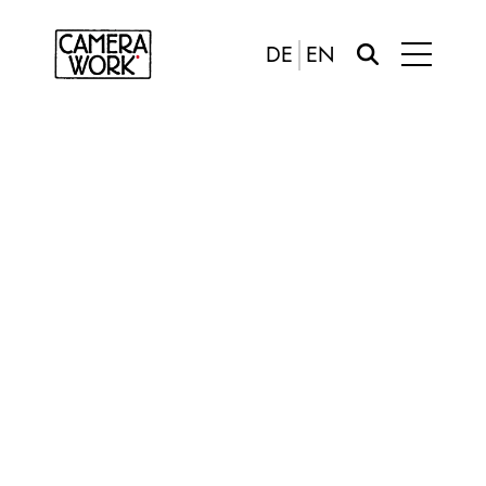
DE
EN