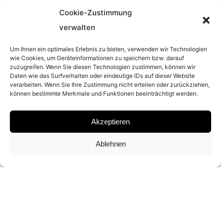
Cookie-Zustimmung
YEAR
verwalten
2003
Um Ihnen ein optimales Erlebnis zu bieten, verwenden wir Technologien
wie Cookies, um Geräteinformationen zu speichern bzw. darauf
zuzugreifen. Wenn Sie diesen Technologien zustimmen, können wir
MATERIAL
Daten wie das Surfverhalten oder eindeutige IDs auf dieser Website
verarbeiten. Wenn Sie Ihre Zustimmung nicht erteilen oder zurückziehen,
können bestimmte Merkmale und Funktionen beeinträchtigt werden.
C-PRINT
Akzeptieren
SIGNATURE
Ablehnen
SIGNED BY ALISON JACKSON ON
CERTIFICATE
DIMENSIONS AND EDITIONS