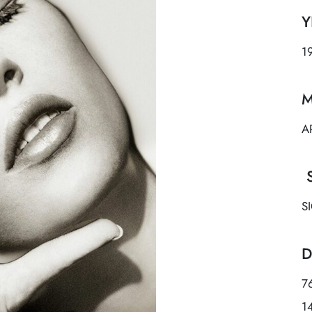
Y
1
M
A
S
S
D
7
1