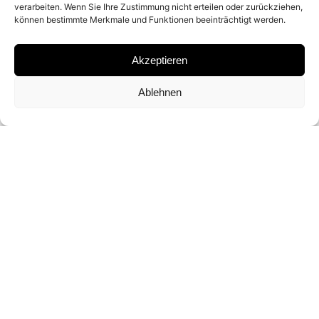
verarbeiten. Wenn Sie Ihre Zustimmung nicht erteilen oder zurückziehen,
können bestimmte Merkmale und Funktionen beeinträchtigt werden.
ARCHIVAL PIGMENT PRINT
Akzeptieren
SIGNATURE
Ablehnen
SIGNED AND NUMBERED ON A CERTIFICATE
DIMENSIONS AND EDITIONS
76 X 61 CM (ED. OF 25)
142 X 107 CM (ED. OF 10)
CONTACT FOR PRICE