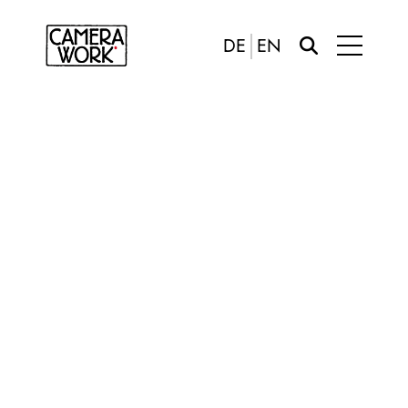
DE
EN