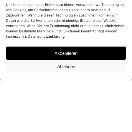
2017
Um Ihnen ein optimales Erlebnis zu bieten, verwenden wir Technologien
wie Cookies, um Geräteinformationen zu speichern bzw. darauf
zuzugreifen. Wenn Sie diesen Technologien zustimmen, können wir
Daten wie das Surfverhalten oder eindeutige IDs auf dieser Website
SERIE
verarbeiten. Wenn Sie Ihre Zustimmung nicht erteilen oder zurückziehen,
können bestimmte Merkmale und Funktionen beeinträchtigt werden.
SPATIAL CONCEPTS
Impressum & Datenschutzerklärung
Akzeptieren
MATERIAL
Ablehnen
MIXED MEDIA
SIGNATUR
VON YORAM ROTH AUF ZERTIFIKAT SIGNIERT
FORMATE UND EDITIONEN