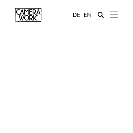
DE
EN