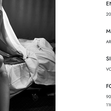
E
20
M
AR
S
VO
F
90
11