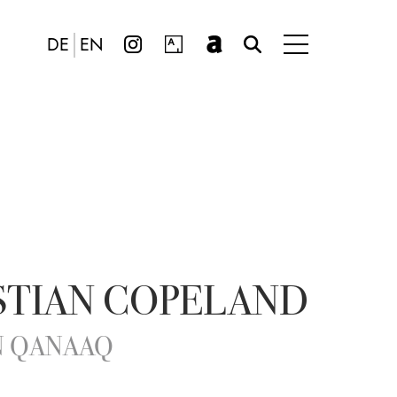
DE
EN
STIAN COPELAND
N QANAAQ