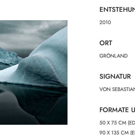
ENTSTEHU
2010
ORT
GRÖNLAND
SIGNATUR
VON
SEBASTI
FORMATE U
50 X 75 CM (E
90 X 135 CM (E