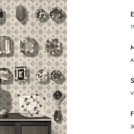
1
A
3