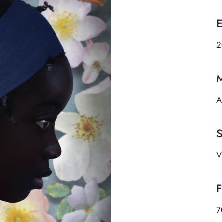
2
A
7