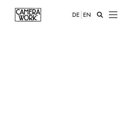
DE
EN