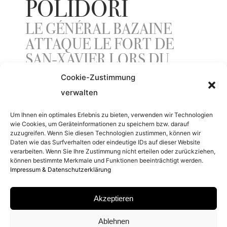
POLIDORI
LE GÉNÉRAL BAZAINE
ATTAQUE LE FORT DE
SAN-XAVIER LORS DU
SIÈGE DE PUEBLA BY
Cookie-Zustimmung
JEAN-ADOLPHE BEAUCÉ,
verwalten
1867 SALLE DE CRIMÉE
Um Ihnen ein optimales Erlebnis zu bieten, verwenden wir Technologien
NORD, SALLES DE
wie Cookies, um Geräteinformationen zu speichern bzw. darauf
zuzugreifen. Wenn Sie diesen Technologien zustimmen, können wir
L’AFRIQUE, AILE DU
Daten wie das Surfverhalten oder eindeutige IDs auf dieser Website
NORD – 1ER ÉTAGE
verarbeiten. Wenn Sie Ihre Zustimmung nicht erteilen oder zurückziehen,
können bestimmte Merkmale und Funktionen beeinträchtigt werden.
Impressum & Datenschutzerklärung
ENTSTEHUNGSJAHR
Akzeptieren
2007
Ablehnen