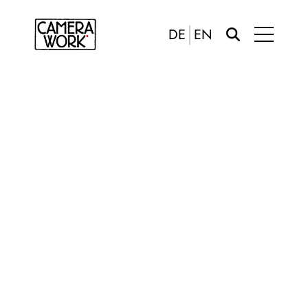
DE
EN