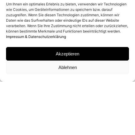
Um Ihnen ein optimales Erlebnis zu bieten, verwenden wir Technologien
wie Cookies, um Geräteinformationen zu speichern bzw. darauf
ENTSTEHUNGSJAHR
zuzugreifen. Wenn Sie diesen Technologien zustimmen, können wir
Daten wie das Surfverhalten oder eindeutige IDs auf dieser Website
1996
verarbeiten. Wenn Sie Ihre Zustimmung nicht erteilen oder zurückziehen,
können bestimmte Merkmale und Funktionen beeinträchtigt werden.
Impressum & Datenschutzerklärung
MATERIAL
Akzeptieren
COLOR COUPLER PRINT
Ablehnen
SIGNATUR
VON ROBERT POLIDORI AUF ZERTIFIKAT
SIGNIERT
FORMATE UND EDITIONEN