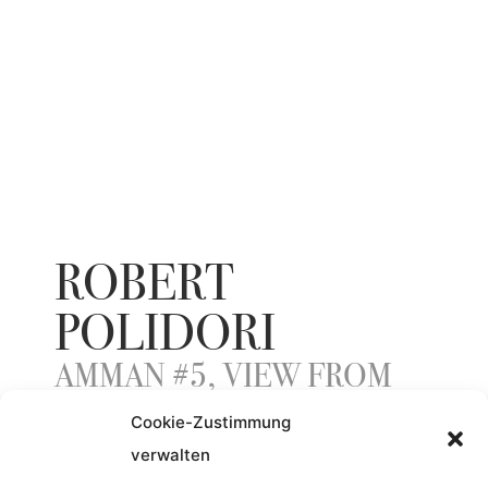
ROBERT
POLIDORI
AMMAN #5, VIEW FROM
CITADEL, (JABAL AL
Cookie-Zustimmung
QAL'A)
verwalten