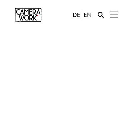
DE
EN