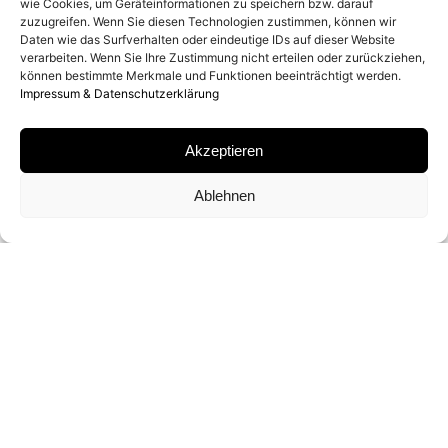
wie Cookies, um Geräteinformationen zu speichern bzw. darauf
zuzugreifen. Wenn Sie diesen Technologien zustimmen, können wir
MATERIAL
Daten wie das Surfverhalten oder eindeutige IDs auf dieser Website
verarbeiten. Wenn Sie Ihre Zustimmung nicht erteilen oder zurückziehen,
können bestimmte Merkmale und Funktionen beeinträchtigt werden.
ARCHIVAL LAMBDA PRINT
Impressum & Datenschutzerklärung
SIGNATUR
Akzeptieren
VON RANKIN AUF ZERTIFIKAT SIGNIERT
Ablehnen
FORMATE UND EDITIONEN
40 X 50 CM (ED. VON 15)
50 X 60 CM (ED. VON 15)
91 X 122 CM (ED. VON 5)
122 X 152 CM (ED. VON 5)