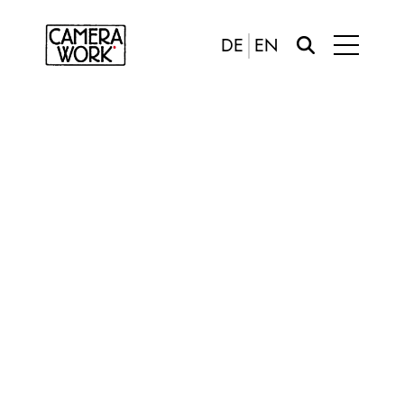
DE
EN