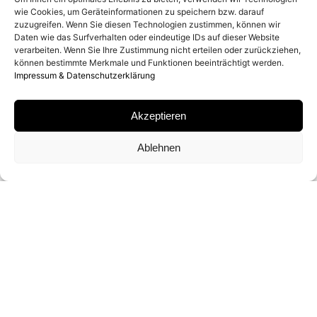
wie Cookies, um Geräteinformationen zu speichern bzw. darauf
1988
zuzugreifen. Wenn Sie diesen Technologien zustimmen, können wir
Daten wie das Surfverhalten oder eindeutige IDs auf dieser Website
verarbeiten. Wenn Sie Ihre Zustimmung nicht erteilen oder zurückziehen,
können bestimmte Merkmale und Funktionen beeinträchtigt werden.
MATERIAL
Impressum & Datenschutzerklärung
ARCHIVAL PIGMENT PRINT
Akzeptieren
SIGNATUR
Ablehnen
VON PATRICK DEMARCHELIER AUF
ZERTIFIKAT SIGNIERT
FORMAT UND EDITION
60 X 50 CM (ED. VON 12)
102 X 76 CM (ED. VON 5)